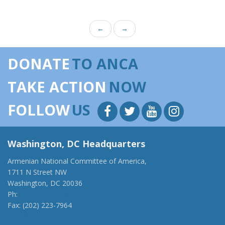
←
→
DONATE
TO ANCA
TAKE ACTION
NOW
FOLLOW
US
Washington, DC Headquarters
Armenian National Committee of America,
1711 N Street NW
Washington, DC 20036
Ph:
(202) 775-1918
Fax: (202) 223-7964
anca@anca.org