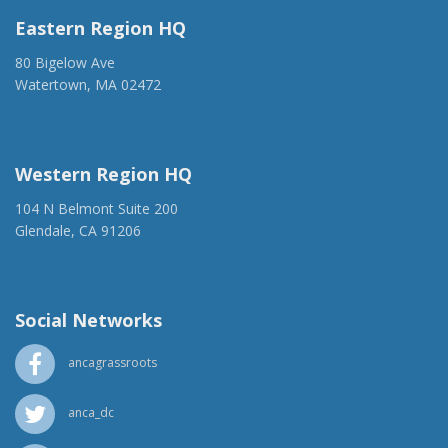
Eastern Region HQ
80 Bigelow Ave
Watertown, MA 02472
(917) 428-1918
ancaer@anca.org
Western Region HQ
104 N Belmont Suite 200
Glendale, CA 91206
(818) 500-1918
info@ancawr.org
Social Networks
ancagrassroots
anca_dc