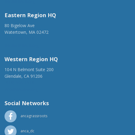
anca@anca.org
Eastern Region HQ
80 Bigelow Ave
Watertown, MA 02472
(917) 428-1918
ancaer@anca.org
Western Region HQ
104 N Belmont Suite 200
Glendale, CA 91206
(818) 500-1918
info@ancawr.org
Social Networks
ancagrassroots
anca_dc