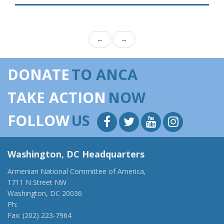
←
→
DONATE
TO ANCA
TAKE ACTION
NOW
FOLLOW
US
Washington, DC Headquarters
Armenian National Committee of America,
1711 N Street NW
Washington, DC 20036
Ph:
(202) 775-1918
Fax: (202) 223-7964