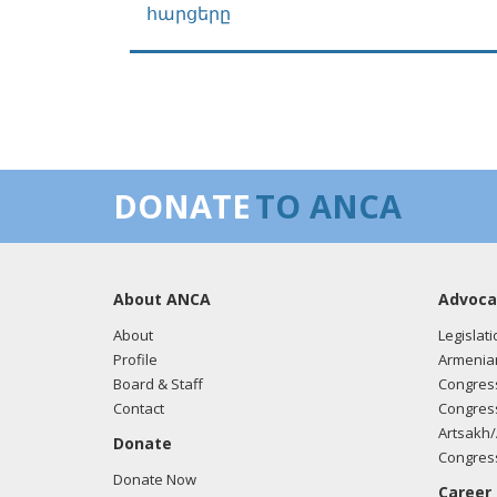
հարցերը
DONATE
TO ANCA
About ANCA
Advoca
About
Legislati
Profile
Armenia
Board & Staff
Congress
Contact
Congress
Artsakh/
Donate
Congress
Donate Now
Career