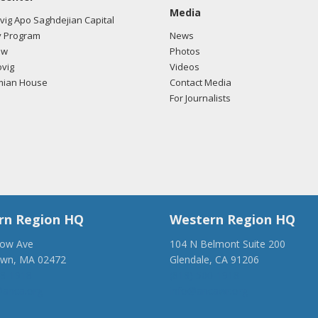
Media
ig Apo Saghdejian Capital
 Program
News
ow
Photos
vig
Videos
mian House
Contact Media
For Journalists
rn Region HQ
Western Region HQ
low Ave
104 N Belmont Suite 200
own, MA 02472
Glendale, CA 91206
28-1918
(818) 500-1918
anca.org
info@ancawr.org