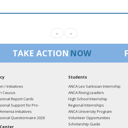
←
→
TAKE ACTION
NOW
cy
Students
on / Initiatives
ANCA Leo Sarkisian Internship
n Caucus
ANCA Rising Leaders
ional Report Cards
High School Internship
ional Support for Pro-
Regional Internships
Armenia Initiatives
ANCA University Program
ional Questionnaire 2026
Volunteer Opportunities
Scholarship Guide
 Center