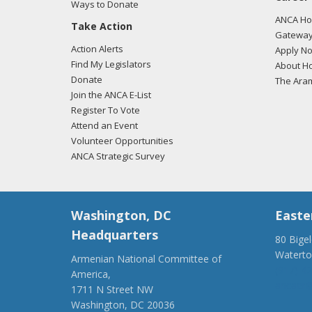
Ways to Donate
ANCA Hov
Take Action
Gateway
Action Alerts
Apply N
Find My Legislators
About Ho
Donate
The Ara
Join the ANCA E-List
Register To Vote
Attend an Event
Volunteer Opportunities
ANCA Strategic Survey
Washington, DC
Easte
Headquarters
80 Bige
Watert
Armenian National Committee of
(917) 4
America,
ancaer@
1711 N Street NW
Washington, DC 20036