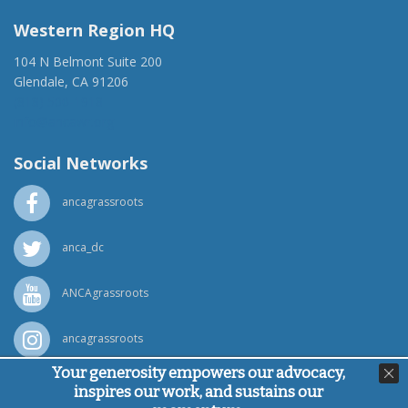
Western Region HQ
104 N Belmont Suite 200
Glendale, CA 91206
(818) 500-1918
info@ancawr.org
Social Networks
ancagrassroots
anca_dc
ANCAgrassroots
ancagrassroots
Your generosity empowers our advocacy,
ANCA
inspires our work, and sustains our