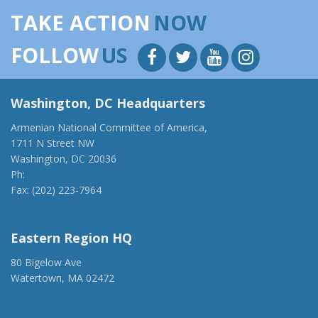
TAKE ACTION
NOW
FOLLOW
US
Washington, DC Headquarters
Armenian National Committee of America,
1711 N Street NW
Washington, DC 20036
Ph:
(202) 775-1918
Fax: (202) 223-7964
anca@anca.org
Eastern Region HQ
80 Bigelow Ave
Watertown, MA 02472
(917) 428-1918
ancaer@anca.org