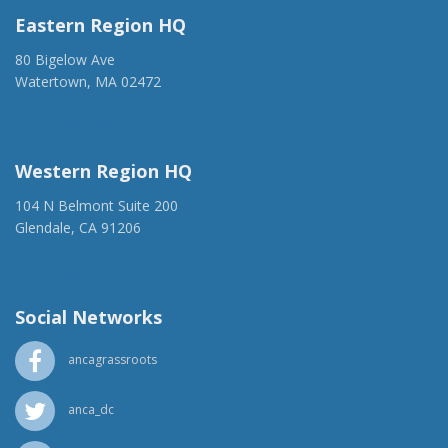
Eastern Region HQ
80 Bigelow Ave
Watertown, MA 02472
(917) 428-1918
ancaer@anca.org
Western Region HQ
104 N Belmont Suite 200
Glendale, CA 91206
(818) 500-1918
info@ancawr.org
Social Networks
ancagrassroots
anca_dc