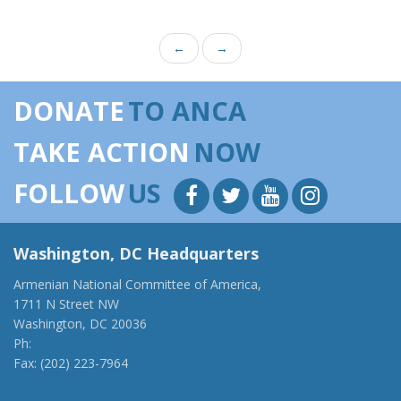
←
→
DONATE
TO ANCA
TAKE ACTION
NOW
FOLLOW
US
Washington, DC Headquarters
Armenian National Committee of America,
1711 N Street NW
Washington, DC 20036
Ph:
(202) 775-1918
Fax: (202) 223-7964
anca@anca.org