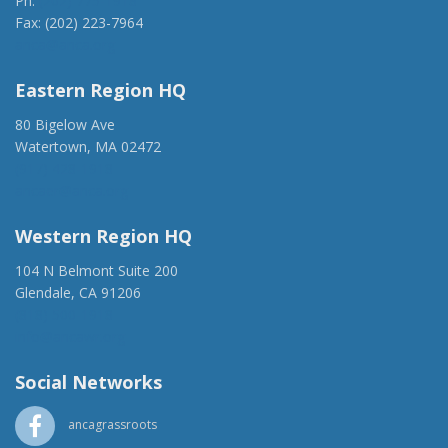
Ph:
(202) 775-1918
Fax: (202) 223-7964
anca@anca.org
Eastern Region HQ
80 Bigelow Ave
Watertown, MA 02472
(917) 428-1918
ancaer@anca.org
Western Region HQ
104 N Belmont Suite 200
Glendale, CA 91206
(818) 500-1918
info@ancawr.org
Social Networks
ancagrassroots