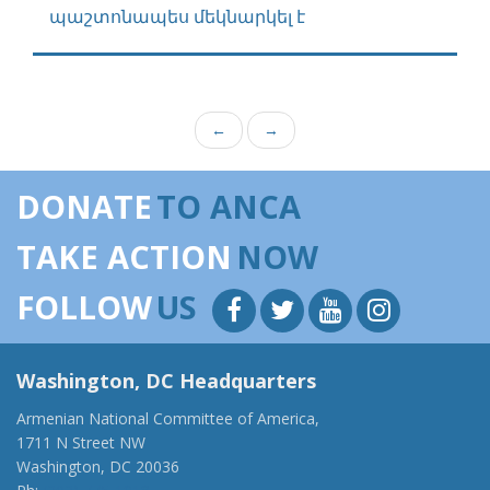
պաշտոնապես մեկնարկել է
←
→
DONATE
TO ANCA
TAKE ACTION
NOW
FOLLOW
US
Washington, DC Headquarters
Armenian National Committee of America,
1711 N Street NW
Washington, DC 20036