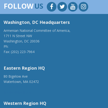
FOLLOW
US
Washington, DC Headquarters
Armenian National Committee of America,
1711 N Street NW
Washington, DC 20036
Ph:
(202) 775-1918
Fax: (202) 223-7964
anca@anca.org
Eastern Region HQ
80 Bigelow Ave
Watertown, MA 02472
(917) 428-1918
ancaer@anca.org
Western Region HQ