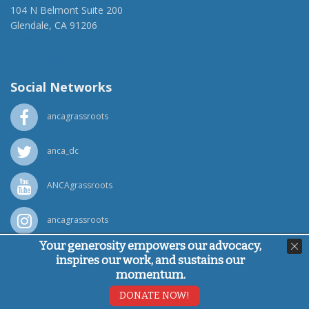
104 N Belmont Suite 200
Glendale, CA 91206
(818) 500-1918
info@ancawr.org
Social Networks
ancagrassroots
anca_dc
ANCAgrassroots
ancagrassroots
Your generosity empowers our advocacy,
ANCA
inspires our work, and sustains our
momentum.
Powered by
Ping Developer
DONATE NOW!
© Armenian National Committee of America, 2026